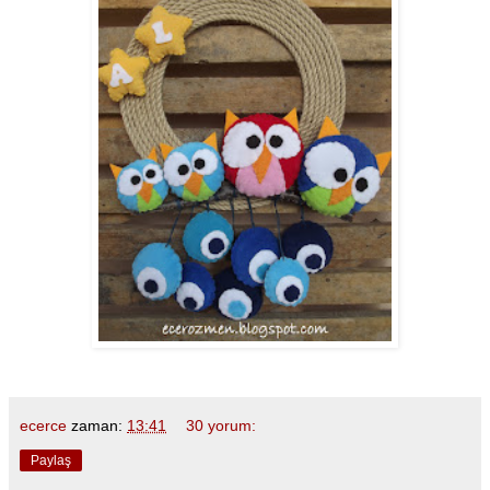
ecerce
zaman:
13:41
30 yorum:
Paylaş