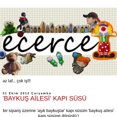
az laf... çok iş!!!
31 Ekim 2012 Çarşamba
'BAYKUŞ AİLESİ' KAPI SÜSÜ
bir sipariş üzerine 'aşık baykuşlar' kapı süsüm 'baykuş ailesi'
kapı süsüne dönüştü:)